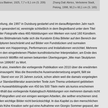
a Blattner, 1925, 7,7 x 8,1 cm (S. 209)
Zhang Dali: Abriss, Verbotene Stadt,
Peking, 1998, 90,3 x 60,1 cm (S. 165)
g, die 1997 in Duisburg gestartet und im darauffolgenden Jahr nach
 gewandert ist, vereinigte schließlich in dem Begleitband unter dem Titel
der Fotografie
etwa 460 Abbildungen von Werken von rund 160 Künstlern.
s Bildmaterials hatte sich die Kuratorin Erika Billeter auf den Bereich der
ulpturen beschränkt und auf Bilder von Fundstücken und surrealen
owie von Happenings, Performances und Installationen verzichtet. Mehrere
en den eingetretenen Pfaden kunsthistorischer Interpretation; am Ende des
nrich Wölfflin mit seinen bekannten Überlegungen „Wie man Skulpturen
von 1896/97 zu Wort.
so, inwiefern die vorliegende Publikation von 2010 über die erwähnten
nausgeht. Was die theoretische Auseinandersetzung angeht, fällt sie
n Stand von vor 20 Jahren zurück, schon allein weil die damals vorgelegten
ur Standardliteratur avancierten Texte zum Thema unbekannt geblieben
er Auswahlbibliografie von 450 bis 500 Titeln mehr als kurios erscheinen
enthält das vorliegende Katalogbuch Abbildungen von mehreren damals nicht
tografien und von einigen wenigen Arbeiten, die seither erschienen sind.
en wichtige Bilder nicht berücksichtigt. In das Kapitel zu den menschlichen
als frühe Kreation sehr gut eine Aufnahme von Giorgio Sommer gepasst, der