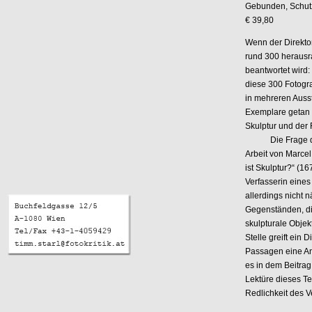
Gebunden, Schu
€ 39,80
Wenn der Direkto
rund 300 herausr
beantwortet wird:
diese 300 Fotogra
in mehreren Auss
Exemplare getan 
Skulptur und der 
Die Frage der Be
Arbeit von Marce
ist Skulptur?“ (1
Verfasserin eine
allerdings nicht n
Gegenständen, di
skulpturale Objek
Stelle greift ein
Passagen eine Antw
es in dem Beitrag 
Lektüre dieses Te
Redlichkeit des V