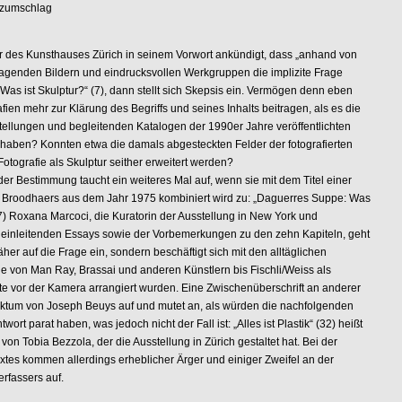
tzumschlag
r des Kunsthauses Zürich in seinem Vorwort ankündigt, dass „anhand von
agenden Bildern und eindrucksvollen Werkgruppen die implizite Frage
 Was ist Skulptur?“ (7), dann stellt sich Skepsis ein. Vermögen denn eben
fien mehr zur Klärung des Begriffs und seines Inhalts beitragen, als es die
tellungen und begleitenden Katalogen der 1990er Jahre veröffentlichten
haben? Konnten etwa die damals abgesteckten Felder der fotografierten
Fotografie als Skulptur seither erweitert werden?
stimmung taucht ein weiteres Mal auf, wenn sie mit dem Titel einer
l Broodhaers aus dem Jahr 1975 kombiniert wird zu: „Daguerres Suppe: Was
67) Roxana Marcoci, die Kuratorin der Ausstellung in New York und
s einleitenden Essays sowie der Vorbemerkungen zu den zehn Kapiteln, geht
äher auf die Frage ein, sondern beschäftigt sich mit den alltäglichen
e von Man Ray, Brassai und anderen Künstlern bis Fischli/Weiss als
te vor der Kamera arrangiert wurden. Eine Zwischenüberschrift an anderer
 Diktum von Joseph Beuys auf und mutet an, als würden die nachfolgenden
ort parat haben, was jedoch nicht der Fall ist: „Alles ist Plastik“ (32) heißt
von Tobia Bezzola, der die Ausstellung in Zürich gestaltet hat. Bei der
xtes kommen allerdings erheblicher Ärger und einiger Zweifel an der
erfassers auf.