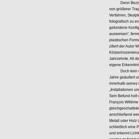
Denn Bezzola er
von größerer Tragw
Verfahren, Skulpt
fotografisch zu e
gefundene Konfigu
ausweisen“, ferne
plastischen Formw
zitiert der Autor
Körperinszenierun
Jahrzehnte. All 
eigene Erkenntnis
Doch kein Gedan
Jahre geäußert un
innerhalb seines
„Installationen u
Sein Befund holt 
François Willème 
gleichgeschaltete
anschließend werd
Metall oder Holz
schließlich eine 
und erkennt Licht