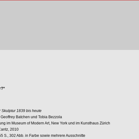
r?“
r Skulptur 1839 bis heute
n Geoffrey Batchen und Tobia Bezzola
lung im Museum of Modern Art, New York und im Kunsthaus Zürich
 Cantz, 2010
55 S., 302 Abb. in Farbe sowie mehrere Ausschnitte