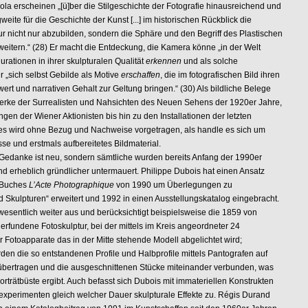
scheinen „[ü]ber die Stilgeschichte der Fotografie hinausreichend und
eite für die Geschichte der Kunst [...] im historischen Rückblick die
ur nicht nur abzubilden, sondern die Sphäre und den Begriff des Plastischen
rweitern.“ (28) Er macht die Entdeckung, die Kamera könne „in der Welt
rationen in ihrer skulpturalen Qualität
erkennen
und als solche
r „sich selbst Gebilde als Motive
erschaffen
, die im fotografischen Bild ihren
ert und narrativen Gehalt zur Geltung bringen.“ (30) Als bildliche Belege
 Werke der Surrealisten und Nahsichten des Neuen Sehens der 1920er Jahre,
gen der Wiener Aktionisten bis hin zu den Installationen der letzten
dies wird ohne Bezug und Nachweise vorgetragen, als handle es sich um
se und erstmals aufbereitetes Bildmaterial.
ke ist neu, sondern sämtliche wurden bereits Anfang der 1990er
d erheblich gründlicher untermauert. Philippe Dubois hat einen Ansatz
 Buches
L’Acte Photographique
von 1990 um Überlegungen zu
nd Skulpturen“ erweitert und 1992 in einen Ausstellungskatalog eingebracht.
wesentlich weiter aus und berücksichtigt beispielsweise die 1859 von
erfundene Fotoskulptur, bei der mittels im Kreis angeordneter 24
r Fotoapparate das in der Mitte stehende Modell abgelichtet wird;
en die so entstandenen Profile und Halbprofile mittels Pantografen auf
 übertragen und die ausgeschnittenen Stücke miteinander verbunden, was
Porträtbüste ergibt. Auch befasst sich Dubois mit immateriellen Konstrukten
experimenten gleich welcher Dauer skulpturale Effekte zu. Régis Durand