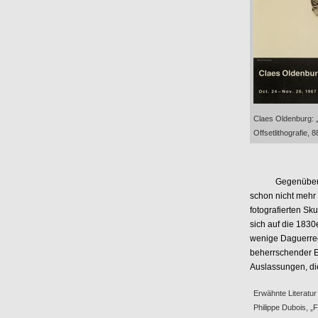
Claes Oldenburg: 
Offsetlithografie, 
Gegenüber all d
schon nicht mehr
fotografierten Sk
sich auf die 1830
wenige Daguerreot
beherrschender E
Auslassungen, di
Erwähnte Literatur
Philippe Dubois, „