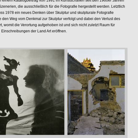
in einem Katalogbeitrag von 1991 im Kunstschaffen seit den 1960er Jahren
Szenerien, die ausschließlich für die Fotografie hergestellt werden. Letztlich
uss 1978 ein neues Denken über Skulptur und skulpturale Fotografie
ie den Weg vom Denkmal zur Skulptur verfolgt und dabei den Verlust des
rt, womit die Verortung aufgehoben ist und sich nicht zuletzt Raum für
d Einschreibungen der Land Art eröffnen.