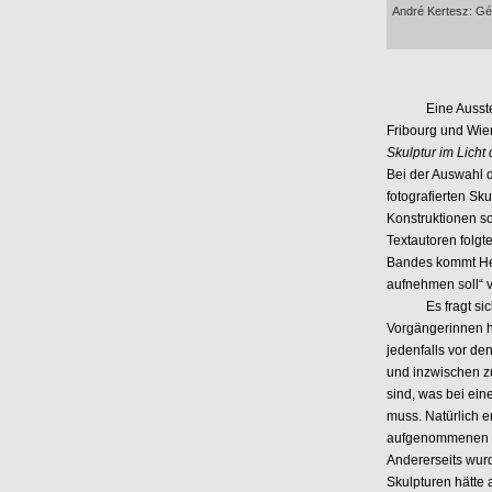
André Kertesz: Géz
Eine Ausstellun
Fribourg und Wien
Skulptur im Licht 
Bei der Auswahl de
fotografierten Sk
Konstruktionen s
Textautoren folgt
Bandes kommt Hei
aufnehmen soll“ 
Es fragt sich al
Vorgängerinnen hi
jedenfalls vor de
und inzwischen z
sind, was bei ein
muss. Natürlich 
aufgenommenen Fo
Andererseits wurd
Skulpturen hätte 