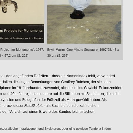
„Project for Monuments“, 1967,
Erwin Wurm: One Minute Sculpture, 1997/98, 45 x
88 x 57,2 cm (S. 225)
30 cm (S. 236)
en angeführten Defiziten – dass ein Namenindex fehlt, verwundert
 – fallen die klugen Bemerkungen von Geoffrey Batchen, der sich den
ulpturen im 19. Jahrhundert zuwendet, nicht recht ins Gewicht. Er konzentriert
er und 40er Jahre, insbesondere auf die Stillleben mit Skulpturen, die nicht
ypisten und Fotografen der Frühzeit als Motiv gewählt haben. Als
indruck dieser
FotoSkulptur
als Buch bleiben die zahlreichen
e den Verzicht auf einen Erwerb des Bandes leicht machen.
Fotografische Installationen und Skulpturen, oder eine gewisse Tendenz in den