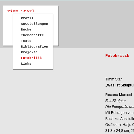
Profil
Ausstellungen
Bücher
Themenhefte
Texte
Bibliografien
Projekte
Fotokritik
Fotokritik
Links
Timm Starl
„Was ist Skulptu
Roxana Marcoci
FotoSkulptur
Die Fotografie de
Mit Beiträgen vo
Buch zur Ausstel
Ostfildern: Hatje
31,3 x 24,8 cm, 2