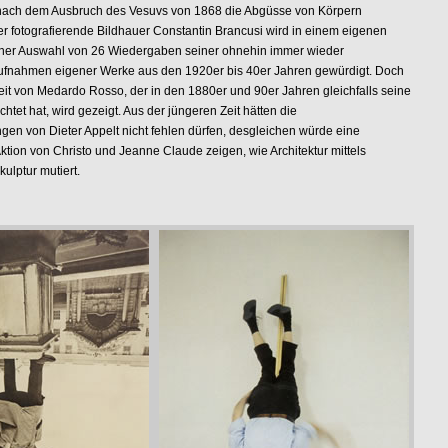
nach dem Ausbruch des Vesuvs von 1868 die Abgüsse von Körpern
 Der fotografierende Bildhauer Constantin Brancusi wird in einem eigenen
einer Auswahl von 26 Wiedergaben seiner ohnehin immer wieder
 Aufnahmen eigener Werke aus den 1920er bis 40er Jahren gewürdigt. Doch
eit von Medardo Rosso, der in den 1880er und 90er Jahren gleichfalls seine
htet hat, wird gezeigt. Aus der jüngeren Zeit hätten die
gen von Dieter Appelt nicht fehlen dürfen, desgleichen würde eine
tion von Christo und Jeanne Claude zeigen, wie Architektur mittels
ulptur mutiert.