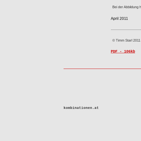
Bei der Abbildung 
April 2011
................................
© Timm Starl 2011
PDF - 106kb
kombinationen.at