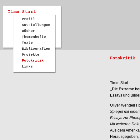
Profil
Ausstellungen
Bücher
Themenhefte
Texte
Bibliografien
Projekte
Fotokritik
Fotokritik
Links
Timm Starl
„Die Extreme be
Essays und Bilde
Oliver Wendell H
Spiegel mit eine
Essays zur Photo
Mit weiteren Do
Aus dem Amerikan
Herausgegeben, k