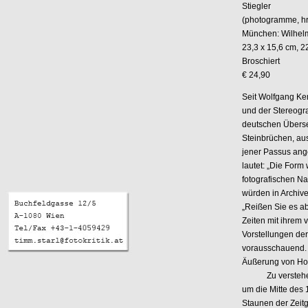
Stiegler
(photogramme, hr
München: Wilhelm
23,3 x 15,6 cm, 2
Broschiert
€ 24,90
Seit Wolfgang Ke
und der Stereogr
deutschen Überset
Steinbrüchen, aus
jener Passus ange
lautet: „Die Form
fotografischen Na
würden in Archiv
„Reißen Sie es ab
Zeiten mit ihrem 
Vorstellungen de
vorausschauend. 
Äußerung von Hol
Zu verstehen is
um die Mitte des 
Staunen der Zeitg