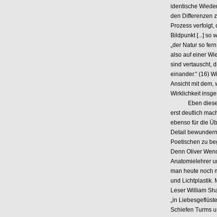
identische Wiede
den Differenzen z
Prozess verfolgt, 
Bildpunkt [...] so
„der Natur so fer
also auf einer Wie
sind vertauscht, d
einander.“ (16) W
Ansicht mit dem, 
Wirklichkeit insg
Eben diese Pass
erst deutlich mac
ebenso für die Ü
Detail bewundern
Poetischen zu be
Denn Oliver Wen
Anatomielehrer un
man heute noch mi
und Lichtplastik.
Leser William Sh
„in Liebesgeflüste
Schiefen Turms u