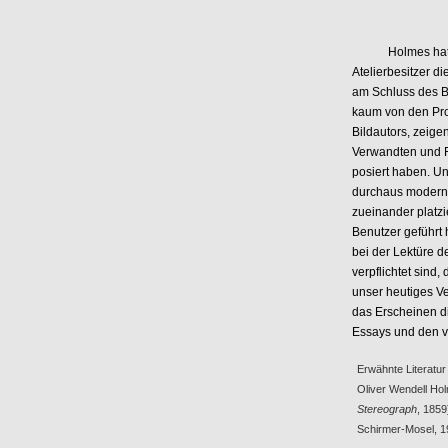
Holmes hat Anfa
Atelierbesitzer d
am Schluss des B
kaum von den Pro
Bildautors, zeige
Verwandten und F
posiert haben. Un
durchaus moderne
zueinander platzi
Benutzer geführt 
bei der Lektüre d
verpflichtet sin
unser heutiges Ve
das Erscheinen d
Essays und den v
Erwähnte Literatur
Oliver Wendell Ho
Stereograph
, 1859
Schirmer-Mosel, 1