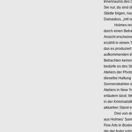
Innenraums des C
Sie nur, da sind d
Städte folgen, n
Damaskus, „mit s
Holmes reist mi
durch einen Betra
Ansicht erscheine
erzählt in einem
das es produziert
aufkommenden klei
Betrachten keine
bedürfe es des St
Ateliers der Phot
dieselbe Haltung
Sonnenstrahlen s
Ateliers in New Yo
erläutern lässt. 
in der Kriminalist
aktuellen Stand er
Drei von den vie
aus Holmes’ Sam
Fine Arts in Bost
die der Autor sch