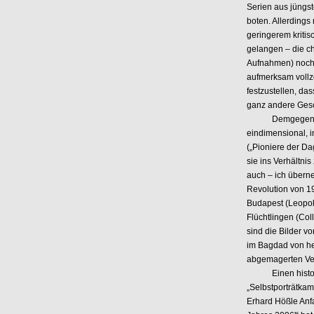
Serien aus jüngst
boten. Allerdings
geringerem kriti
gelangen – die ch
Aufnahmen) noch 
aufmerksam vollz
festzustellen, d
ganz andere Gesch
Demgegenüber ar
eindimensional, i
(„Pioniere der Da
sie ins Verhältnis
auch – ich übern
Revolution von 1
Budapest (Leopol
Flüchtlingen (Col
sind die Bilder v
im Bagdad von he
abgemagerten Ver
Einen historisc
„Selbstporträtka
Erhard Hößle Anf