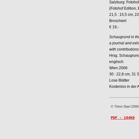
Salzburg: Fotoho
(Fotohof Edition, 
21,5 : 15,5 cm, 2
Broschiert
€ 19,-
Schaugrund in th
a journal and exh
with contributions
Hrsg. Schaugrund 
englisch
Wien 2006
30 : 22,8 cm, 31 S
Lose Blätter
Kostenlos in der 
................................
© Timm Starl 2006
PDF - 194kb