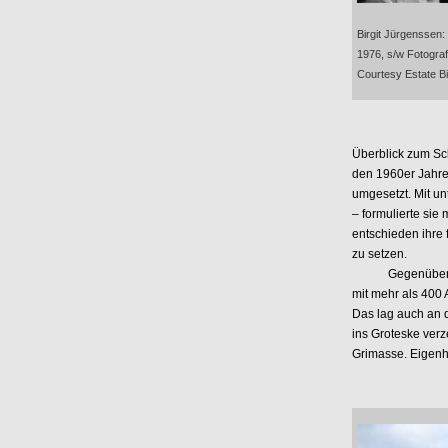
Birgit Jürgenssen: 
1976, s/w Fotograf
Courtesy Estate Bi
Überblick zum Sch
den 1960er Jahren
umgesetzt. Mit u
– formulierte sie
entschieden ihre 
zu setzen.
Gegenüber der i
mit mehr als 400
Das lag auch an d
ins Groteske verze
Grimasse. Eigenhe