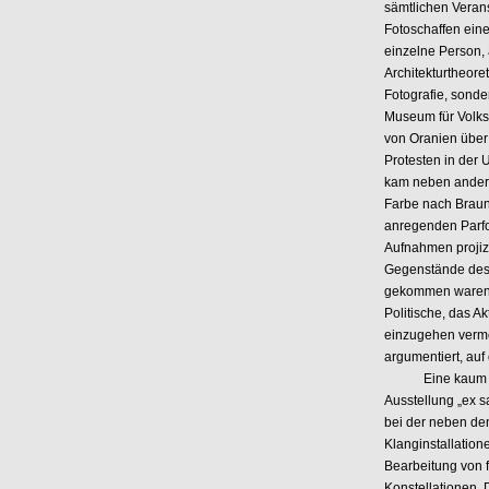
sämtlichen Veran
Fotoschaffen ein
einzelne Person,
Architekturtheore
Fotografie, sond
Museum für Volks
von Oranien über
Protesten in der 
kam neben andere
Farbe nach Braun 
anregenden Parfo
Aufnahmen projizi
Gegenstände des 
gekommen waren. 
Politische, das A
einzugehen vermö
argumentiert, auf
Eine kaum vergl
Ausstellung „ex s
bei der neben de
Klanginstallatio
Bearbeitung von f
Konstellationen. 