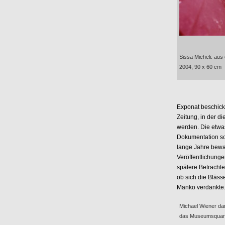
Sissa Micheli: aus
2004, 90 x 60 cm
Exponat beschickt
Zeitung, in der d
werden. Die etwas
Dokumentation sch
lange Jahre bewa
Veröffentlichunge
spätere Betrachte
ob sich die Bläss
Manko verdankte
Michael Wiener dan
das Museumsquarti