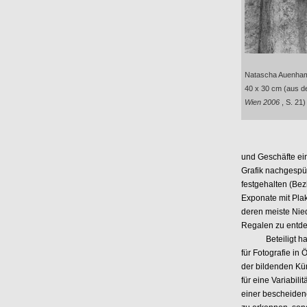
Natascha Auenham
40 x 30 cm (aus 
Wien 2006
, S. 21)
und Geschäfte ei
Grafik nachgespü
festgehalten (Bez
Exponate mit Pla
deren meiste Nie
Regalen zu entde
Beteiligt haben 
für Fotografie in
der bildenden Kün
für eine Variabil
einer bescheiden