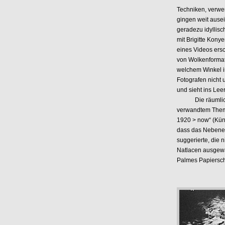
Techniken, verwe
gingen weit ausei
geradezu idyllis
mit Brigitte Konye
eines Videos ersc
von Wolkenformat
welchem Winkel in
Fotografen nicht 
und sieht ins Lee
Die räumlich gr
verwandtem Thema
1920 > now“ (Küns
dass das Nebenei
suggerierte, die 
Natlacen ausgewäh
Palmes Papiersch