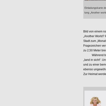
Einladungskarte de
lung „Another wor
Bild von einem na
„Another World? P
Stadt zum „Monat 
Fragezeichen vers
zu 2,50 Meter br
Während bei die
„land in sicht“. U
und zu einer bem
ebenso ungewöhnl
Zur Heimat werd