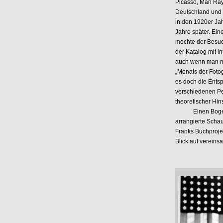
Picasso, Man Ray
Deutschland und 
in den 1920er Ja
Jahre später. Eine
mochte der Besuc
der Katalog mit i
auch wenn man nic
„Monats der Fotog
es doch die Ents
verschiedenen Pe
theoretischer Hins
Einen Bogen bis
arrangierte Schau
Franks Buchproje
Blick auf verein