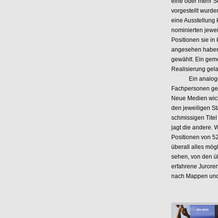
eine oder mehr Se
vorgestellt wurd
eine Ausstellung 
nominierten jewei
Positionen sie in
angesehen haben
gewählt. Ein geme
Realisierung gel
Ein analoges Kon
Fachpersonen gebe
Neue Medien wicht
den jeweiligen St
schmissigen Titel
jagt die andere. W
Positionen von 52
überall alles mög
sehen, von den üb
erfahrene Juroren
nach Mappen und 