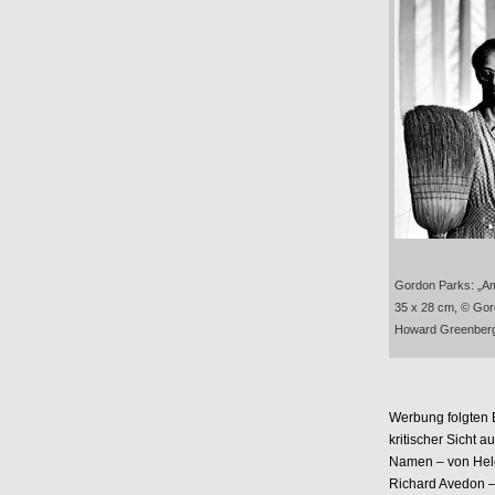
Gordon Parks: „Am
35 x 28 cm, © Gor
Howard Greenberg
Werbung folgten B
kritischer Sicht 
Namen – von Helen
Richard Avedon –