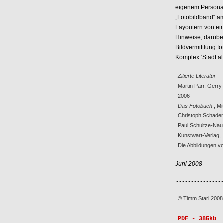
eigenem Personal 
„Fotobildband“ a
Layoutern von ei
Hinweise, darüber
Bildvermittlung 
Komplex ‘Stadt als
Zitierte Literatur
Martin Parr, Gerry
2006
Das Fotobuch
, M
Christoph Schade
Paul Schultze-Na
Kunstwart-Verlag,
Die Abbildungen 
Juni 2008
................................
© Timm Starl 2008
PDF - 385kb