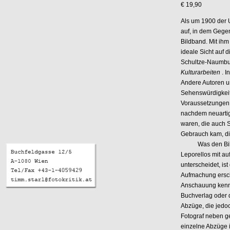
€ 19,90
Als um 1900 der 
auf, in dem Gegen
Bildband. Mit ihm
ideale Sicht auf
Schultze-Naumburg
Kulturarbeiten
. 
Andere Autoren un
Sehenswürdigkeit
Voraussetzungen f
nachdem neuartig
waren, die auch 
Gebrauch kam, die
Was den Bildba
Leporellos mit a
unterscheidet, is
Aufmachung ersch
Anschauung kennt 
Buchverlag oder 
Abzüge, die jedoc
Fotograf neben g
einzelne Abzüge 