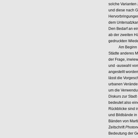
solche Varianten 
und diese nach G
Hervorbringungen 
dem Untersatzkart
Den Bedarf an ei
ab der zweiten Hä
gedruckten Wied
Am Beginn des 2
Städte anderes Ma
der Frage, inwiew
und -auswahl von
angestellt worden
lässt die Vorgesc
urbanen Veränder
um die Verwendung
Diskurs zur Stadt
bedeutet also ein
Rückblicke sind 
und Bildbände in 
Bänden von Marti
Zeitschrift
Photo
Bedeutung der Geg