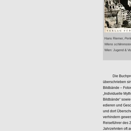
Hans Riemer,
Perl
Wiens schlimmste
Wien: Jugend & Vol
Die Buchprodukti
überschrieben sin
Bildbände – Fotor
„Individuelle Myt
Bildbände“ sowie
edieren und Gesc
und dort Übersch
verhindern gewese
Reiseführer des 2
Jahrzehnten oft a