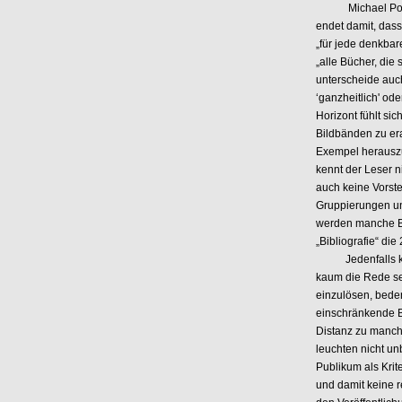
Michael Ponsting
endet damit, dass 
„für jede denkbar
„alle Bücher, die 
unterscheide auch
‘ganzheitlich' o
Horizont fühlt si
Bildbänden zu era
Exempel herauszug
kennt der Leser 
auch keine Vorst
Gruppierungen u
werden manche Bü
„Bibliografie“ die
Jedenfalls kann
kaum die Rede sei
einzulösen, bede
einschränkende B
Distanz zu manche
leuchten nicht un
Publikum als Kri
und damit keine r