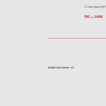
© Timm Starl 2007
PDF - 141kb
kombinationen.at