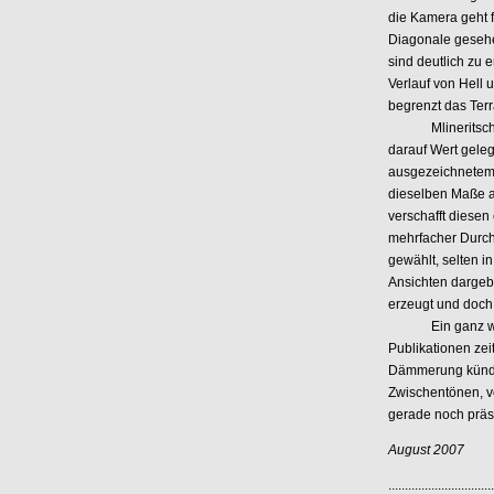
die Kamera geht f
Diagonale gesehen
sind deutlich zu 
Verlauf von Hell
begrenzt das Terr
Mlineritsch prak
darauf Wert gele
ausgezeichnetem
dieselben Maße au
verschafft diesen
mehrfacher Durch
gewählt, selten i
Ansichten dargeb
erzeugt und doch
Ein ganz wunder
Publikationen zei
Dämmerung künden
Zwischentönen, v
gerade noch präs
August 2007
................................