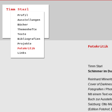
Profil
Ausstellungen
Bücher
Themenhefte
Texte
Bibliografien
Projekte
Fotokritik
Fotokritik
Links
Timm Starl
Schimmer im Du
Reinhard Mlineri
Cover of Darknes
Fotografien / Pho
Mit einem Text vo
Buch zur Ausstell
Salzburg: Otto Mü
(Edition Fotohof, 