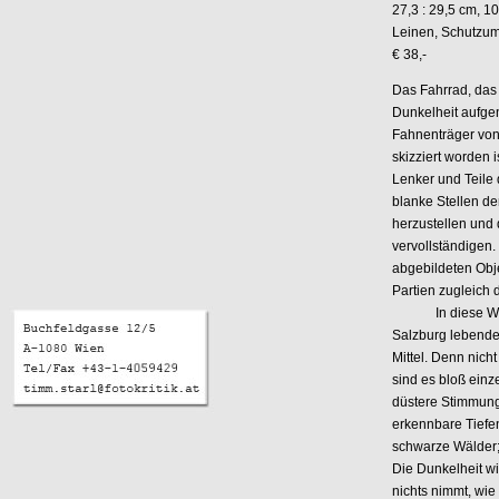
27,3 : 29,5 cm, 1
Leinen, Schutzu
€ 38,-
Das Fahrrad, das 
Dunkelheit aufge
Fahnenträger von
skizziert worden i
Lenker und Teil
blanke Stellen de
herzustellen und
vervollständigen.
abgebildeten Obje
Partien zugleich
In diese Welt d
Salzburg lebende 
Mittel. Denn nich
sind es bloß einze
düstere Stimmung 
erkennbare Tiefe
schwarze Wälder; 
Die Dunkelheit wi
nichts nimmt, wie