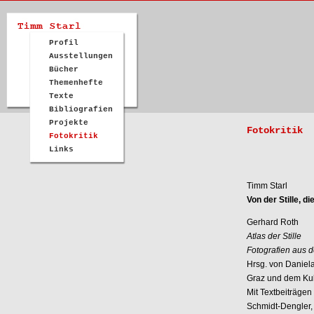
Profil
Ausstellungen
Bücher
Themenhefte
Texte
Bibliografien
Projekte
Fotokritik
Fotokritik
Links
Timm Starl
Von der Stille, di
Gerhard Roth
Atlas der Stille
Fotografien aus 
Hrsg. von Daniela
Graz und dem Kult
Mit Textbeiträgen
Schmidt-Dengler,