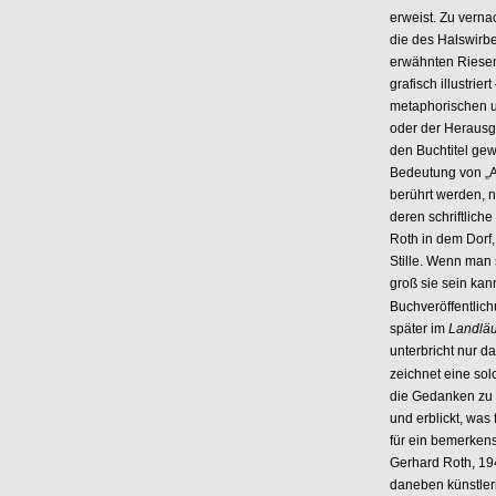
erweist. Zu verna
die des Halswirbe
erwähnten Riesen,
grafisch illustrie
metaphorischen u
oder der Herausg
den Buchtitel gewä
Bedeutung von „At
berührt werden, n
deren schriftliche
Roth in dem Dorf,
Stille. Wenn man 
groß sie sein kan
Buchveröffentlich
später im
Landläu
unterbricht nur d
zeichnet eine sol
die Gedanken zu 
und erblickt, was 
für ein bemerken
Gerhard Roth, 194
daneben künstleri