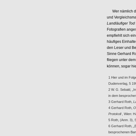
Wer nämlich den
und Vergleichsmat
Landläufiger Tod
Fotografien ange
empfiehlt sich e
häufiges Einhalte
den Leser und Bet
Sinne Gerhard Ro
fliegen unter de
können, sogar hie
1 Hier und im Folg
Dudenverlag, 5 19
2 W. G. Sebald, „I
in dem besprochene
3 Gerhard Roth,
L
4 Gerhard Roth,
O
Protokoll
, Wien: H
5 Roth, (Anm. 3), 
6 Gerhard Roth, „E
besprochenen Band,