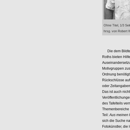
Ohne Titel, 1/3 Se
hrsg. von Robert W
Die dem Bildteil
Roths bieten Hilf
Auseinandersetzu
Motivgruppen zus
Ordnung benötigt.
Rückschlüsse auf
oder Zeitangaben
Das ist auch nic
Veröffentlichung
des Tafelteils ver
Themenbereiche d
Teil:
Aus meinen 
sich die Suche n
Fotokünstler, die