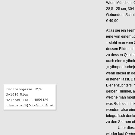
Wien, München: Ch
28,5 : 25 cm, 304 
Gebunden, Schu
€ 49,90
Atlas sei ein Fre
jene von einem „
– sieht man vom G
dessen Bilder mit
zu dessen Qualit
auch eine mythol
„mythopoetische[
wenn dieser in 
erstehen lässt. 
Bienenzüchters i
gelben Himmel, a
welche man mögli
was Roth den Imke
wenden, also eine
fotografisch den
zu den Sternen of
Über dieses Bil
wieder laut
Dude