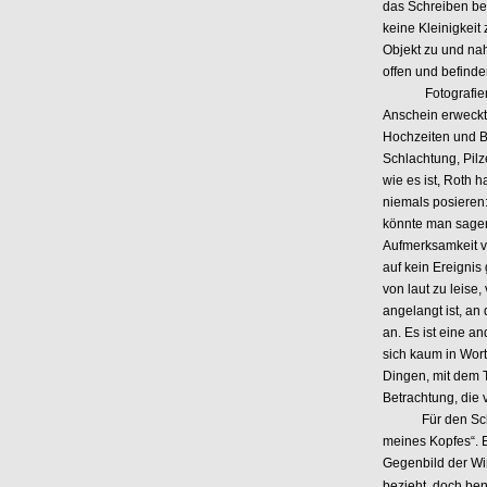
das Schreiben bed
keine Kleinigkeit
Objekt zu und nah
offen und befinden
Fotografiert wir
Anschein erweckt.
Hochzeiten und B
Schlachtung, Pil
wie es ist, Roth 
niemals posieren: 
könnte man sagen 
Aufmerksamkeit v
auf kein Ereignis
von laut zu leise
angelangt ist, an
an. Es ist eine a
sich kaum in Wort
Dingen, mit dem T
Betrachtung, die 
Für den Schrift
meines Kopfes“. Er
Gegenbild der Wir
bezieht, doch ben