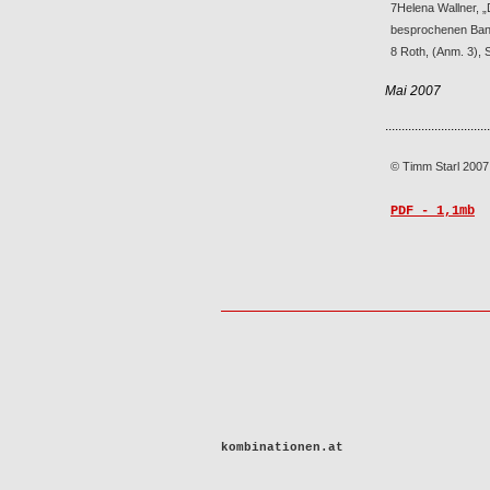
7
Helena Wallner, „
besprochenen Band
8 Roth, (Anm. 3), 
Mai 2007
................................
© Timm Starl 2007
PDF - 1,1mb
kombinationen.at